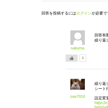
回答を投稿するには
ログイン
が必要で
回答有
繰り返
sakuma
0
繰り返
シート
zoe7010
設定変
https://c
help/ja