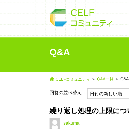
Q&A
Q&A一覧
Q&A
CELFコミュニティ
回答の並べ替え：
繰り返し処理の上限につ
sakuma