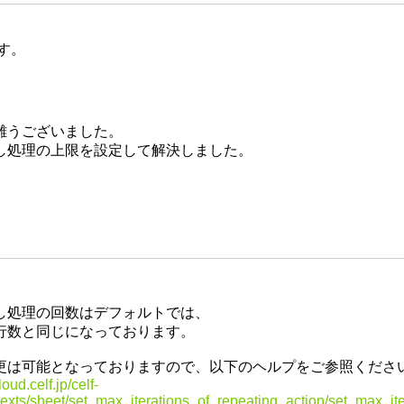
す。
難うございました。
し処理の上限を設定して解決しました。
し処理の回数はデフォルトでは、
行数と同じになっております。
更は可能となっておりますので、以下のヘルプをご参照くださ
loud.celf.jp/celf-
/texts/sheet/set_max_iterations_of_repeating_action/set_max_it