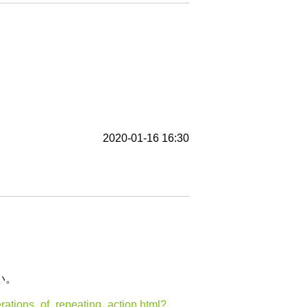
2020-01-16 16:30
い。
erations_of_repeating_action.html?