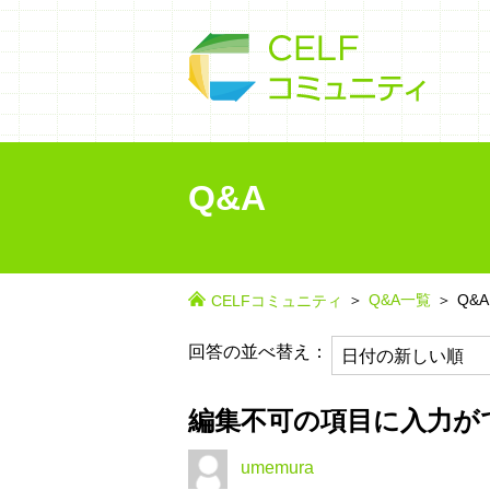
Q&A
Q&A一覧
Q&A
CELFコミュニティ
回答の並べ替え：
編集不可の項目に入力が
umemura