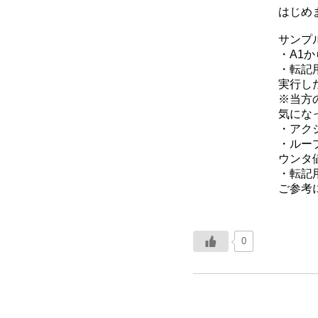
はじめ
サンプ
・A1か
・転記用
実行し
※当方の
気にな
・アク
・ルー
ウンタ
・転記
ご参考
0