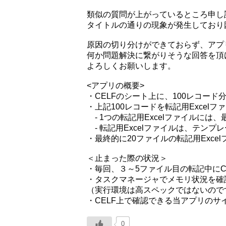
類似の質問が上がっているところ申し
タイトルの通りの現象が発生しており
原因の切り分けができておらず、アプ
何か問題解決に繋がりそうな回答を頂
よろしくお願いします。
<アプリの概要>
・CELFのシート上に、100レコード
・上記100レコードを転記用Excel
- 1つの転記用Excelファイルには
- 転記用Excelファイルは、テンプ
・最終的に20ファイルの転記用Exce
＜止まった際の状況＞
・毎回、３～5ファイル目の転記中にC
・タスクマネージャでメモリ状況を確
（実行環境は高スペックではないので
・CELF上で確認できる当アプリのサイ
0