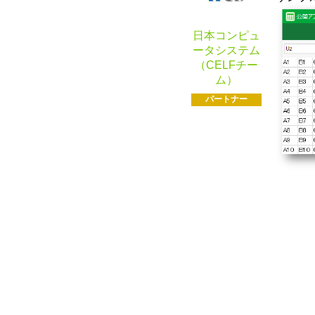
日本コンピュ
ータシステム
（CELFチー
ム）
パートナー