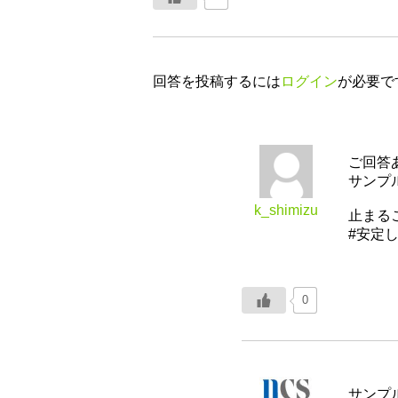
回答を投稿するには
ログイン
が必要で
ご回答
サンプ
k_shimizu
止まる
#安定
0
サンプ