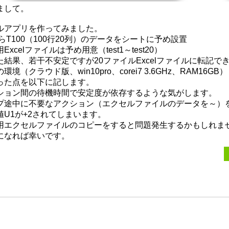
まして。
ルアプリを作ってみました。
らT100（100行20列）のデータをシートに予め設置
Excelファイルは予め用意（test1～test20）
た結果、若干不安定ですが20ファイルExcelファイルに転記で
環境（クラウド版、win10pro、corei7 3.6GHz、RAM16GB）
った点を以下に記します。
ション間の待機時間で安定度が依存するような気がします。
プ途中に不要なアクション（エクセルファイルのデータを～）
値U1が+2されてしまいます。
用エクセルファイルのコピーをすると問題発生するかもしれま
になれば幸いです。