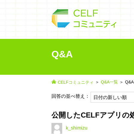
Q&A
Q&A一覧
Q&A
CELFコミュニティ
回答の並べ替え：
公開したCELFアプリの
k_shimizu