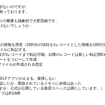
訳ないのですが、
困っております。
リの概要も抽象的で大変恐縮です。
けないでしょうか。
分の情報を用意（20列分の項目を1レコードとした情報を100行
ファイルに転記する
、最大5レコードまで転記可能。以降のレコードは新しい転記用Ex
レートをコピーして作成
lファイルが作成される想定
ELFアプリが止まる。復帰しない
認したが、開放されているメモリに余裕はあった
すが、公式が公開している推奨スペックは満たしています。）
ズは約1MB