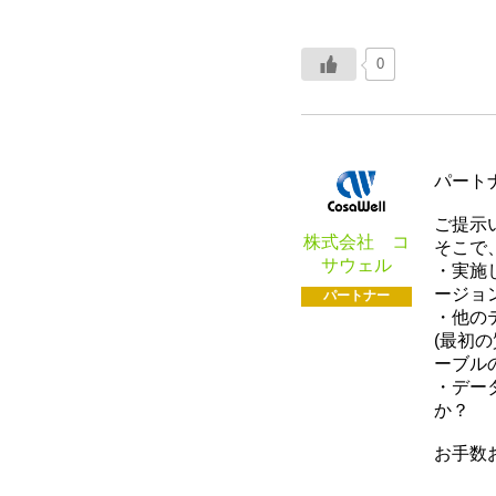
0
パート
ご提示
株式会社 コ
そこで
サウェル
・実施
ージョ
パートナー
・他の
(最初
ーブル
・デー
か？
お手数