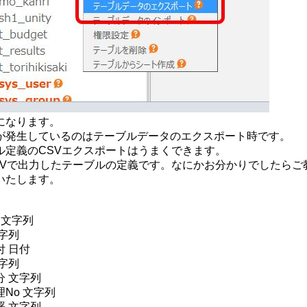
になります。
が発生しているのはテーブルデータのエクスポート時です。
ル定義のCSVエクスポートはうまくできます。
SVで出力したテーブルの定義です。なにかお分かりでしたらご
いたします。
 文字列
字列
付 日付
字列
分 文字列
No 文字列
署 文字列