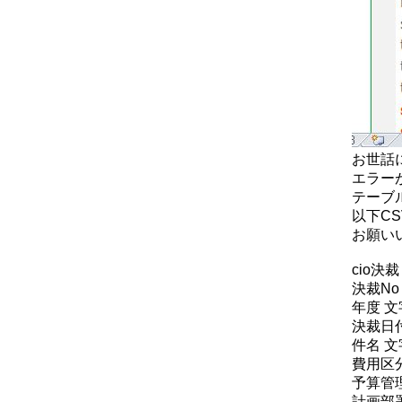
お世話
エラー
テーブ
以下C
お願い
cio決裁
決裁No
年度 文
決裁日
件名 文
費用区
予算管理
計画部