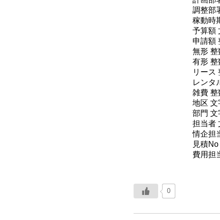
調整部
稼動時
予算額
申請額 
無形 整
有形 整
リース 
レンタ
雑費 整
地区 文
部門 文
担当者
情企担
見積No
費用担
0