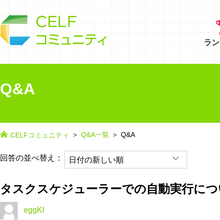
ラン
Q&A
Q&A一覧
Q&A
CELFコミュニティ
回答の並べ替え：
タスクスケジューラーでの自動実行につ
eggKI