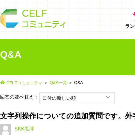
ラン
Q&A
Q&A一覧
Q&A
CELFコミュニティ
回答の並べ替え：
文字列操作についての追加質問です。外
SKK黒澤