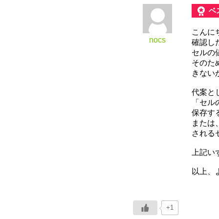
ベ
こんに
nocs
確認し
セルの
そのた
きない
代案と
「セル
保存す
または
される
上記い
以上、
+1