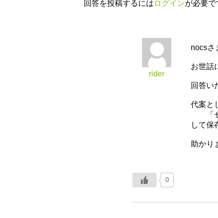
回答を投稿するには
ログイン
が必要で
nocsさ
お世話
rider
回答い
代案と
「セル
して保
助かり
0