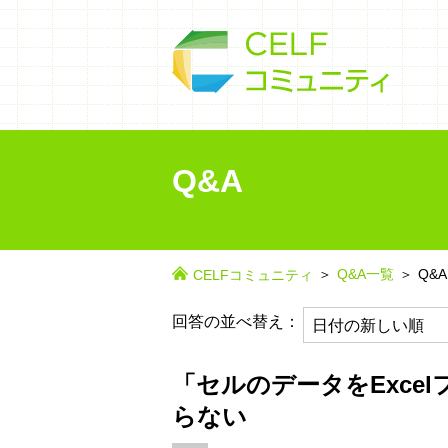
Q&A
Q&A一覧
Q&A
CELFコミュニティ
回答の並べ替え：
「セルのデータをExc
らない