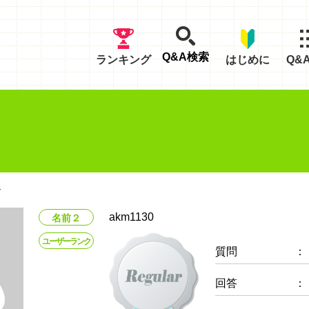
Q&A検索
ランキング
はじめに
Q&
ル
akm1130
名前２
ユーザーランク
質問
：
回答
：