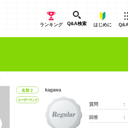
Q&A検索
ランキング
はじめに
Q&
ル
kagawa
名前２
ユーザーランク
質問
：
回答
：