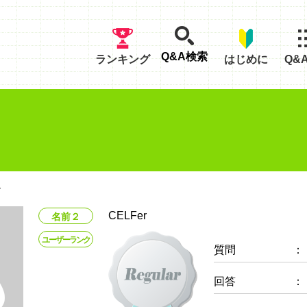
Q&A検索
ランキング
はじめに
Q&
ル
CELFer
名前２
ユーザーランク
質問
：
回答
：