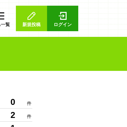
A一覧
新規投稿
ログイン
0
件
2
件