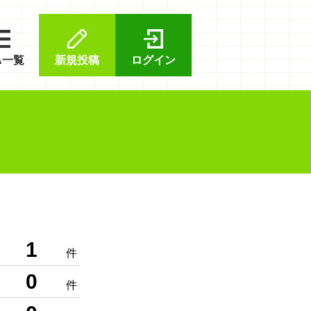
A一覧
新規投稿
ログイン
1
件
0
件