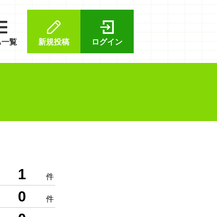
A一覧
新規投稿
ログイン
1
件
0
件