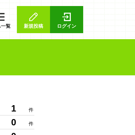
A一覧
新規投稿
ログイン
1
件
0
件