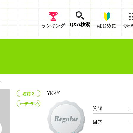
Q&A検索
ランキング
はじめに
Q&
ル
YKKY
名前２
ユーザーランク
質問
：
回答
：